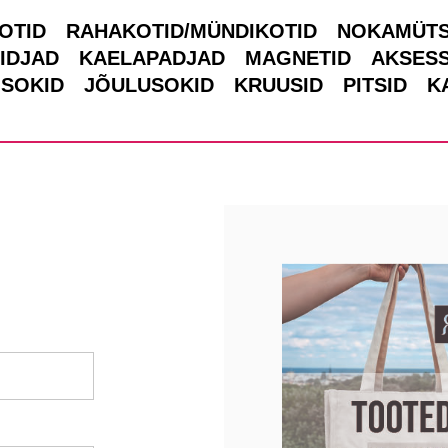
OTID
RAHAKOTID/MÜNDIKOTID
NOKAMÜTS
IDJAD
KAELAPADJAD
MAGNETID
AKSES
 SOKID
JÕULUSOKID
KRUUSID
PITSID
K