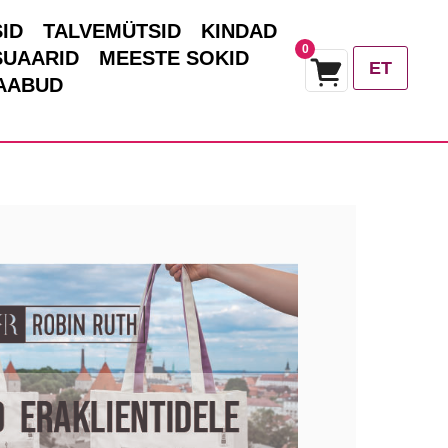
ID
TALVEMÜTSID
KINDAD
0
SUAARID
MEESTE SOKID
ET
AABUD